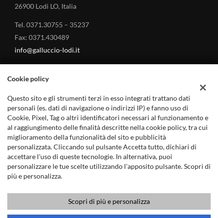
26900 Lodi LO, Italia
Tel. 0371.30755 – 35237
Fax: 0371.430489
info@galluccio-lodi.it
Cookie policy
Questo sito e gli strumenti terzi in esso integrati trattano dati
MARCHI TRATTATI
personali (es. dati di navigazione o indirizzi IP) e fanno uso di
Cookie, Pixel, Tag o altri identificatori necessari al funzionamento e
al raggiungimento delle finalità descritte nella cookie policy, tra cui
Land Rover – Concessionario a Lodi
miglioramento della funzionalità del sito e pubblicità
Jaguar – Concessionario a Lodi
personalizzata. Cliccando sul pulsante Accetta tutto, dichiari di
accettare l'uso di queste tecnologie. In alternativa, puoi
Mitsubishi Auto – Concessionario a Lodi
personalizzare le tue scelte utilizzando l'apposito pulsante. Scopri di
più e personalizza.
Scopri di più e personalizza
Copyright © 2019 - GALLUCCIO ANGELO s.r.l. - P.IVA 12432110158