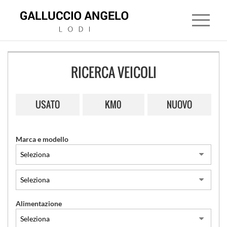
RICERCA VEICOLI
HOME
USATO
KM0
NUOVO
CONCESSIONARIA
LAND
Marca e modello
ROVER
JAGUAR
MITSUBISHI
Alimentazione
USATO