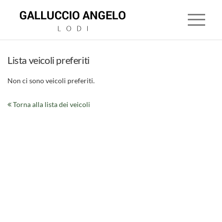
Lista veicoli preferiti
Non ci sono veicoli preferiti.
HOME
Torna alla lista dei veicoli
CONCESSIONARIA
LAND
ROVER
JAGUAR
MITSUBISHI
USATO