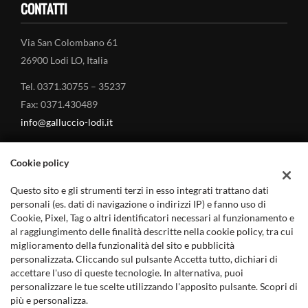
CONTATTI
Via San Colombano 61
26900 Lodi LO, Italia
Tel. 0371.30755 – 35237
Fax: 0371.430489
info@galluccio-lodi.it
Cookie policy
Questo sito e gli strumenti terzi in esso integrati trattano dati
MARCHI TRATTATI
personali (es. dati di navigazione o indirizzi IP) e fanno uso di
Cookie, Pixel, Tag o altri identificatori necessari al funzionamento e
al raggiungimento delle finalità descritte nella cookie policy, tra cui
Land Rover – Concessionario a Lodi
miglioramento della funzionalità del sito e pubblicità
Jaguar – Concessionario a Lodi
personalizzata. Cliccando sul pulsante Accetta tutto, dichiari di
accettare l'uso di queste tecnologie. In alternativa, puoi
Mitsubishi Auto – Concessionario a Lodi
personalizzare le tue scelte utilizzando l'apposito pulsante. Scopri di
più e personalizza.