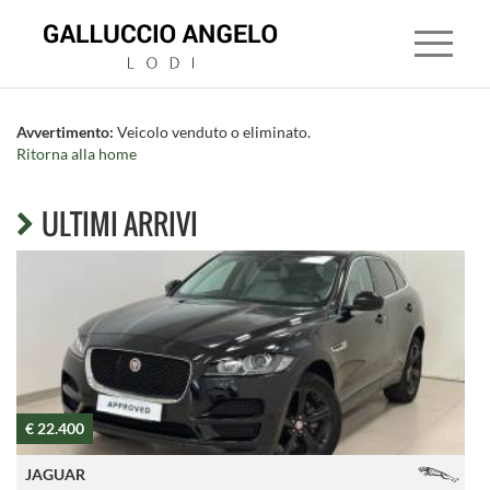
Avvertimento:
Veicolo venduto o eliminato.
Ritorna alla home
HOME
ULTIMI ARRIVI
CONCESSIONARIA
LAND
ROVER
JAGUAR
€ 22.400
€
MITSUBISHI
JAGUAR
USATO