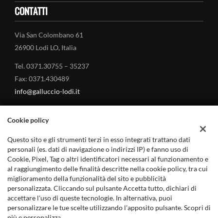
CONTATTI
Via San Colombano 61
26900 Lodi LO, Italia
Tel. 0371.30755 – 35237
Fax: 0371.430489
info@galluccio-lodi.it
Cookie policy
Questo sito e gli strumenti terzi in esso integrati trattano dati
MARCHI TRATTATI
personali (es. dati di navigazione o indirizzi IP) e fanno uso di
Cookie, Pixel, Tag o altri identificatori necessari al funzionamento e
al raggiungimento delle finalità descritte nella cookie policy, tra cui
Land Rover – Concessionario a Lodi
miglioramento della funzionalità del sito e pubblicità
Jaguar – Concessionario a Lodi
personalizzata. Cliccando sul pulsante Accetta tutto, dichiari di
accettare l'uso di queste tecnologie. In alternativa, puoi
Mitsubishi Auto – Concessionario a Lodi
personalizzare le tue scelte utilizzando l'apposito pulsante. Scopri di
più e personalizza.