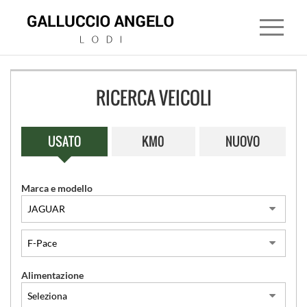
RICERCA VEICOLI
HOME
USATO
KM0
NUOVO
CONCESSIONARIA
LAND
Marca e modello
ROVER
JAGUAR
MITSUBISHI
Alimentazione
USATO