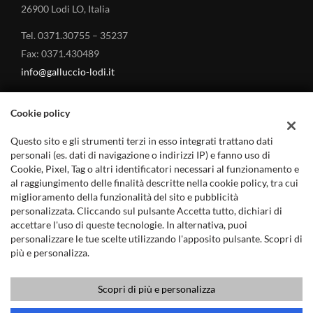
chiamata d'emergenza • Navigatore satellitare • Sound system •
26900 Lodi LO, Italia
Specchietti laterali elettrici • Start/Stop Automatico • Streaming
musicale integrato • Telecamera per parcheggio assistito • Touch
Tel. 0371.30755 – 35237
screen • Trazione integrale • USB • Vetri oscurati • Vivavoce •
Fax: 0371.430489
Volante in pelle • Volante multifunzione
info@galluccio-lodi.it
Cookie policy
Questo sito e gli strumenti terzi in esso integrati trattano dati
MARCHI TRATTATI
personali (es. dati di navigazione o indirizzi IP) e fanno uso di
Cookie, Pixel, Tag o altri identificatori necessari al funzionamento e
al raggiungimento delle finalità descritte nella cookie policy, tra cui
Land Rover – Concessionario a Lodi
miglioramento della funzionalità del sito e pubblicità
Jaguar – Concessionario a Lodi
personalizzata. Cliccando sul pulsante Accetta tutto, dichiari di
accettare l'uso di queste tecnologie. In alternativa, puoi
Mitsubishi Auto – Concessionario a Lodi
personalizzare le tue scelte utilizzando l'apposito pulsante. Scopri di
più e personalizza.
Scopri di più e personalizza
Copyright © 2019 - GALLUCCIO ANGELO s.r.l. - P.IVA 12432110158