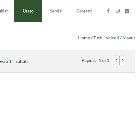
bishi
Usato
Servizi
Contatti
Home
/
Tutti I Veicoli
/
Maxus
Pagina:
1 di 1
ovati
1
risultati