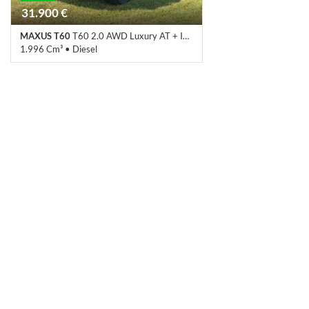
31.900 €
MAXUS T60
T60 2.0 AWD Luxury AT + IVA
1.996 Cm³ • Diesel
0 Km • Cambio Automatico (8) • Grigio
metallizzato • 4 Porte • 360° camera •
ABS • Adaptive Cruise Control • Airbag •
Airbag laterali • Airbag Passeggero •
Airbag posteriore • Airbag testa •
Alzacristalli elettrici • Android Auto • Apple
CarPlay • Assistente abbaglianti •
Autoradio • Autoradio digitale • Bluetooth
• Boardcomputer • Bracciolo • Carica per
smartphone a induzione • Certificato della
batteria • Chiamata automatica per
emergenze • Chiusura centralizzata •
Chiusura centralizzata senza chiave •
Chiusura centralizzata telecomandata •
Climatizzatore • Climatizzatore
automatico, 2 zone • Controllo automatico
clima • Controllo elettronico della corsia •
Controllo trazione • Controllo vocale •
Cruise Control • Display conducente • ESP