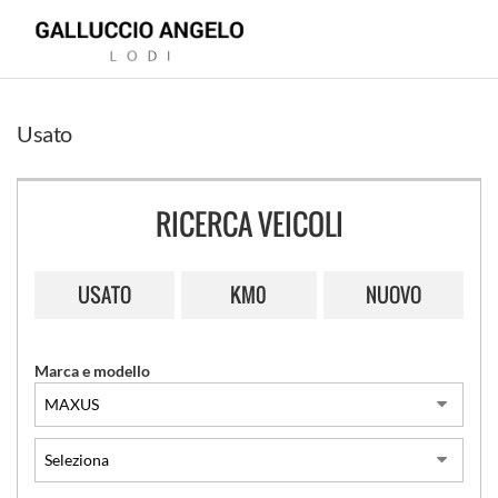
Usato
HOME
RICERCA VEICOLI
CONCESSIONARIA
USATO
KM0
NUOVO
LAND
ROVER
Marca e modello
JAGUAR
MITSUBISHI
USATO