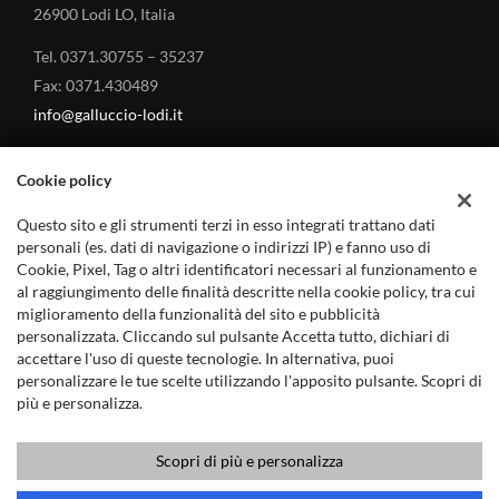
laterali elettrici • Telecamera per parcheggio assistito • Touch
26900 Lodi LO, Italia
screen • USB • Vetri oscurati • Vivavoce • Volante in pelle •
Volante multifunzione • Volante riscaldabile
Tel. 0371.30755 – 35237
Fax: 0371.430489
info@galluccio-lodi.it
Cookie policy
Questo sito e gli strumenti terzi in esso integrati trattano dati
MARCHI TRATTATI
personali (es. dati di navigazione o indirizzi IP) e fanno uso di
Cookie, Pixel, Tag o altri identificatori necessari al funzionamento e
al raggiungimento delle finalità descritte nella cookie policy, tra cui
Land Rover – Concessionario a Lodi
miglioramento della funzionalità del sito e pubblicità
Jaguar – Concessionario a Lodi
personalizzata. Cliccando sul pulsante Accetta tutto, dichiari di
accettare l'uso di queste tecnologie. In alternativa, puoi
Mitsubishi Auto – Concessionario a Lodi
personalizzare le tue scelte utilizzando l'apposito pulsante. Scopri di
più e personalizza.
Scopri di più e personalizza
Copyright © 2019 - GALLUCCIO ANGELO s.r.l. - P.IVA 12432110158