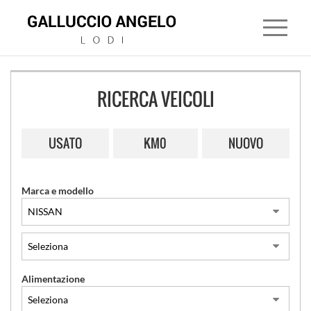
RICERCA VEICOLI
HOME
USATO
KM0
NUOVO
CONCESSIONARIA
LAND
Marca e modello
ROVER
JAGUAR
MITSUBISHI
Alimentazione
USATO