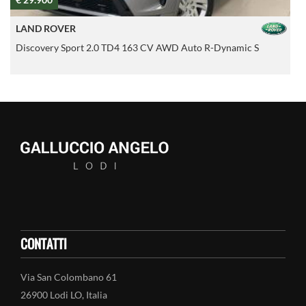
LAND ROVER
Discovery Sport 2.0 TD4 163 CV AWD Auto R-Dynamic S
R
CONTATTI
Via San Colombano 61
26900 Lodi LO, Italia