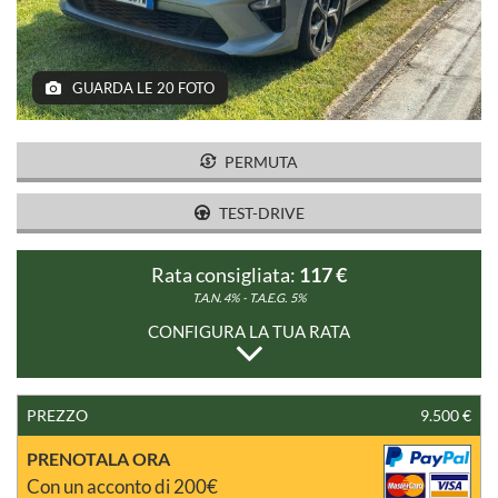
SERVIZI
GUARDA LE 20 FOTO
CONTATTI
PERMUTA
TEST-DRIVE
Rata consigliata:
117 €
T.A.N. 4% - T.A.E.G.
5%
CONFIGURA LA TUA RATA
PREZZO
9.500 €
PRENOTALA ORA
Con un acconto di 200€