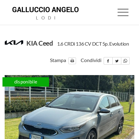
KIA Ceed
1.6 CRDi 136 CV DCT 5p. Evolution
HOME
Stampa
Condividi
CONCESSIONARIA
disponibile
LAND
ROVER
JAGUAR
MITSUBISHI
USATO