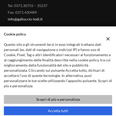
Tel. 0371.30755 – 35237
Fax: 0371.430489
info@galluccio-lodi.it
Cookie policy
Questo sito e gli strumenti terzi in esso integrati trattano dati
MARCHI TRATTATI
personali (es. dati di navigazione o indirizzi IP) e fanno uso di
Cookie, Pixel, Tag o altri identificatori necessari al funzionamento e
al raggiungimento delle finalità descritte nella cookie policy, tra cui
Land Rover – Concessionario a Lodi
miglioramento della funzionalità del sito e pubblicità
Jaguar – Concessionario a Lodi
personalizzata. Cliccando sul pulsante Accetta tutto, dichiari di
accettare l'uso di queste tecnologie. In alternativa, puoi
Mitsubishi Auto – Concessionario a Lodi
personalizzare le tue scelte utilizzando l'apposito pulsante. Scopri di
più e personalizza.
Scopri di più e personalizza
Copyright © 2019 - GALLUCCIO ANGELO s.r.l. - P.IVA 12432110158
Chiama
Contatta un consulente
Accetta tutti