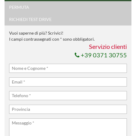
PERMUTA
Ho letto e accetto
l'informativa privacy
*
Acconsento al trattamento dei miei dati per finalità di
RICHIEDI TEST DRIVE
marketing
Vuoi saperne di più? Scrivici!
Invia la tua richiesta
I campi contrassegnati con * sono obbligatori.
Servizio clienti
+39 0371 30755