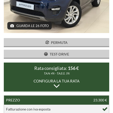
SERVIZI
CONTATTI
GUARDA LE 26 FOTO
PERMUTA
TEST-DRIVE
Rata consigliata:
156 €
T.A.N. 4% - T.A.E.G.
5%
CONFIGURA LA TUA RATA
PREZZO
23.300 €
Fatturazione con iva esposta