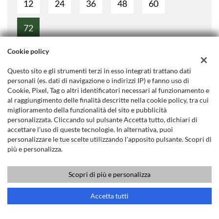
12
24
36
48
60
72
Cookie policy
3.
Aggiungi l'assicurazione
Questo sito e gli strumenti terzi in esso integrati trattano dati
L'importo del premio è finanziato nel prestito. Tutela il tuo
personali (es. dati di navigazione o indirizzi IP) e fanno uso di
rimborso. Maggiori informazioni sulla polizza.
Cookie, Pixel, Tag o altri identificatori necessari al funzionamento e
Si, sono interessato
al raggiungimento delle finalità descritte nella cookie policy, tra cui
miglioramento della funzionalità del sito e pubblicità
No, non sono interessato
personalizzata. Cliccando sul pulsante Accetta tutto, dichiari di
accettare l'uso di queste tecnologie. In alternativa, puoi
La tua rata mensile
personalizzare le tue scelte utilizzando l'apposito pulsante. Scopri di
più e personalizza.
(IVA inclusa)
Scopri di più e personalizza
156 €
Chiama
Contatta un consulente
Accetta tutti
T.A.N. 4% - T.A.E.G.
4,98
%