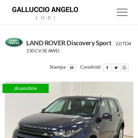
LAND ROVER Discovery Sport
2.0 TD4
150 CV SE AWD
HOME
Stampa
Condividi
CONCESSIONARIA
LAND
disponibile
ROVER
JAGUAR
MITSUBISHI
USATO