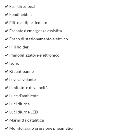
Fari direzionali
Fendinebbia
Filtro antiparticolato
Frenata d'emergenza assistita
Freno di stazionamento elettrico
Hill holder
Immobilizzatore elettronico
Isofix
Kit antipanne
Leve al volante
Limitatore di velocità
Luce d'ambiente
Luci diurne
Luci diurne LED
Marmitta catalitica
Monitoraggio pressione pneumatici