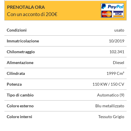
PRENOTALA ORA
Con un acconto di 200€
Condizioni
usato
Immatricolazione
10/2019
Chilometraggio
102.341
Alimentazione
Diesel
Cilindrata
1999 Cm³
Potenza
110 KW / 150 CV
Tipo di cambio
Automatico (9)
Colore esterno
Blu metallizzato
Colore interni
Tessuto Grigio