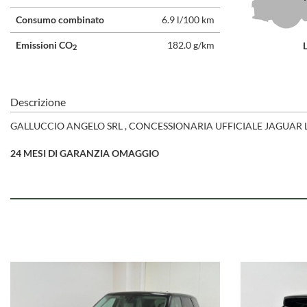
Consumo combinato
6.9 l/100 km
Emissioni CO
182.0 g/km
2
Descrizione
GALLUCCIO ANGELO SRL , CONCESSIONARIA UFFICIALE JAGUAR L
24 MESI DI GARANZIA OMAGGIO
POSSIBILITA' DI TEST DRIVE E PERMUTA USATO
ACCESSORI PRINCIPALI:
VERNICE METALLIZZATA
CERCHI IN LEGA DA 22"
FARI FULL LED