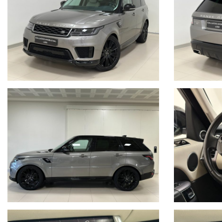
VETRI OSCURATI
KEYLESS ENTRY
PORTELLONE ELETTRICO
SEDILI IN PELLE A REGOLAZIONE ELETTRICA
SEDILI ANTERIORI E POSTERIORI RISCALDATI
SEDILI ANTERIORI CON FUNZIONE MEMORIA
VOLANTE IN PELLE
TOUCH SCREEN
NAVIGATORE
BLUETOOTH
ANDROID AUTO
APPLE CAR PLAY
SENSORI DI PARCHEGGIO A 360°
TELECAMERA DI PARCHEGGIO POSTERIORE
SOSPENSIONE PNEUMATICHE
E MOLTO ALTRO ANCORA...