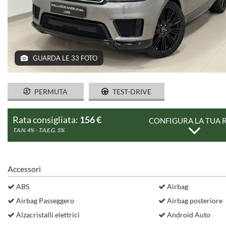
SERVIZI
CONTATTI
GUARDA LE 33 FOTO
PERMUTA
TEST-DRIVE
Rata consigliata:
156 €
CONFIGURA LA TUA 
T.A.N. 4% - T.A.E.G.
5%
Accessori
ABS
Airbag
Airbag Passeggero
Airbag posteriore
Alzacristalli elettrici
Android Auto