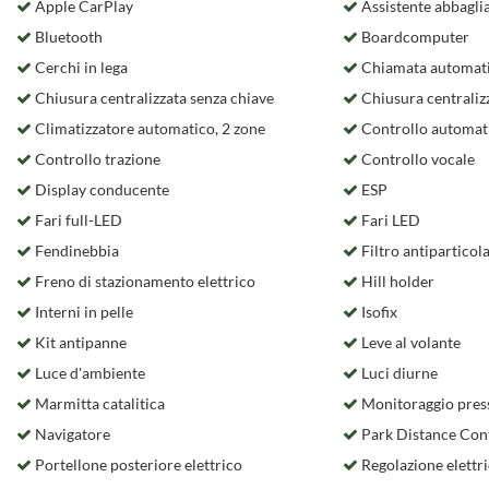
Apple CarPlay
Assistente abbaglia
Bluetooth
Boardcomputer
Cerchi in lega
Chiamata automati
Chiusura centralizzata senza chiave
Chiusura centraliz
Climatizzatore automatico, 2 zone
Controllo automat
Controllo trazione
Controllo vocale
Display conducente
ESP
Fari full-LED
Fari LED
Fendinebbia
Filtro antiparticol
Freno di stazionamento elettrico
Hill holder
Interni in pelle
Isofix
Kit antipanne
Leve al volante
Luce d'ambiente
Luci diurne
Marmitta catalitica
Monitoraggio pres
Navigatore
Park Distance Con
Portellone posteriore elettrico
Regolazione elettri