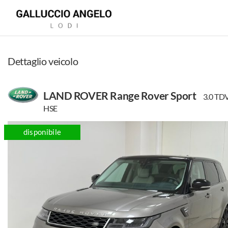
Dettaglio veicolo
HOME
LAND ROVER Range Rover Sport
3.0 TD
HSE
CONCESSIONARIA
disponibile
LAND
ROVER
JAGUAR
MITSUBISHI
USATO