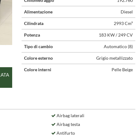
Chilometraggio
192.760
Alimentazione
Diesel
Cilindrata
2993 Cm³
Potenza
183 KW / 249 CV
Tipo di cambio
Automatico (8)
Colore esterno
Grigio metallizzato
Colore interni
Pelle Beige
RATA
Airbag laterali
Airbag testa
Antifurto