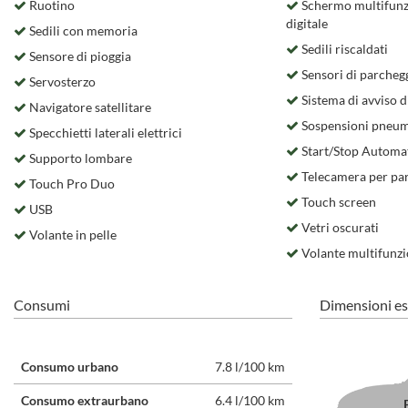
Ruotino
Schermo multifunz
digitale
Sedili con memoria
Sedili riscaldati
Sensore di pioggia
Sensori di parchegg
Servosterzo
Sistema di avviso d
Navigatore satellitare
Sospensioni pneum
Specchietti laterali elettrici
Start/Stop Automa
Supporto lombare
Telecamera per par
Touch Pro Duo
Touch screen
USB
Vetri oscurati
Volante in pelle
Volante multifunz
Consumi
Dimensioni es
Consumo urbano
7.8 l/100 km
Consumo extraurbano
6.4 l/100 km