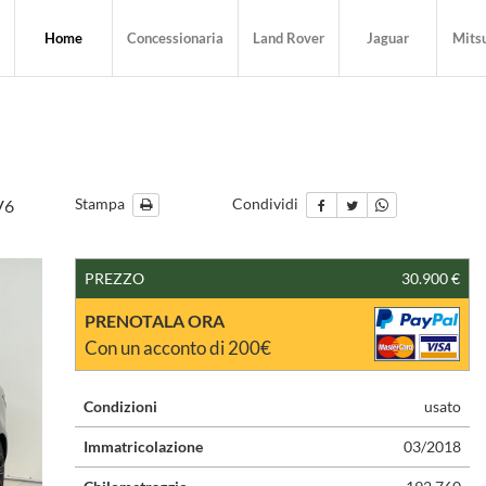
Home
Concessionaria
Land Rover
Jaguar
Mitsu
Stampa
Condividi
V6
PREZZO
30.900 €
PRENOTALA ORA
Con un acconto di 200€
Condizioni
usato
Immatricolazione
03/2018