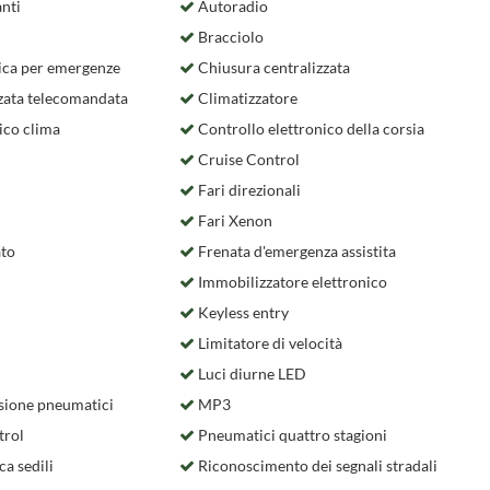
nti
Autoradio
Bracciolo
ca per emergenze
Chiusura centralizzata
zata telecomandata
Climatizzatore
ico clima
Controllo elettronico della corsia
Cruise Control
Fari direzionali
Fari Xenon
ato
Frenata d'emergenza assistita
Immobilizzatore elettronico
Keyless entry
Limitatore di velocità
Luci diurne LED
sione pneumatici
MP3
trol
Pneumatici quattro stagioni
ca sedili
Riconoscimento dei segnali stradali