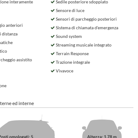
ione interamente
Sedile posteriore sdoppiato
Sensore di luce
Sensori di parcheggio posteriori
io anteriori
Sistema di chiamata d'emergenza
i distanza
Sound system
atiche
Streaming musicale integrato
tico
Terrain Response
cheggio assistito
Trazione integrale
Vivavoce
ione
terne ed interne
Posti omologati: 5
Altezza: 1,78 m