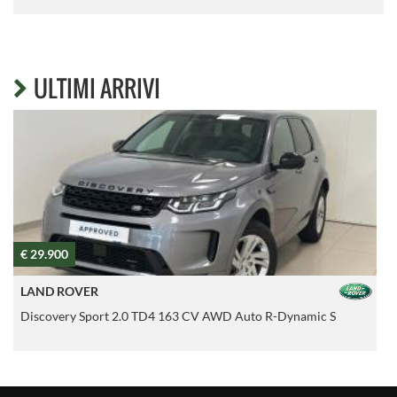
ULTIMI ARRIVI
€ 29.900
€
LAND ROVER
Discovery Sport 2.0 TD4 163 CV AWD Auto R-Dynamic S
R