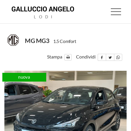
MG MG3
1.5 Comfort
HOME
Stampa
Condividi
CONCESSIONARIA
disponibile
nuova
disponibi
LAND
ROVER
JAGUAR
MITSUBISHI
USATO