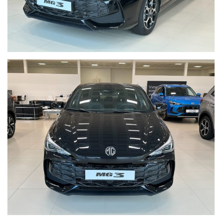
VOLANTE IN PELLE
SENSORI DI PARCHEGGIO POSTERIORI
TELECAMERA DI PARCHEGGIO POSTERIORE
CRUISE CONTROL
ANDROID AUTO / APPLE CAR PLAY
BLUETOOTH
RADIO DAB
NAVIGATORE
E MOLTO ALTRO ANCORA..
LA LISTA DEGLI ACCESSORI PUO' VARIARE, CHIEDERE
CONFERMA ALLA CONCESSIONARIA.
VI ASPETTIAMO IN CONCESSIONARIA