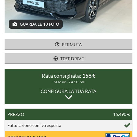
SERVIZI
GUARDA LE 10 FOTO
CONTATTI
PERMUTA
TEST-DRIVE
Rata consigliata:
156 €
T.A.N. 4% - T.A.E.G.
5%
CONFIGURA LA TUA RATA
PREZZO
15.490 €
Fatturazione con iva esposta