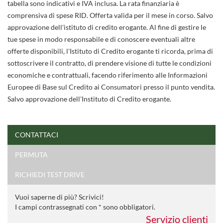
tabella sono indicativi e IVA inclusa. La rata finanziaria è
comprensiva di spese RID. Offerta valida per il mese in corso. Salvo
approvazione dell'istituto di credito erogante. Al fine di gestire le
tue spese in modo responsabile e di conoscere eventuali altre
offerte disponibili, l'Istituto di Credito erogante ti ricorda, prima di
sottoscrivere il contratto, di prendere visione di tutte le condizioni
economiche e contrattuali, facendo riferimento alle Informazioni
Europee di Base sul Credito ai Consumatori presso il punto vendita.
Salvo approvazione dell'Instituto di Credito erogante.
CONTATTACI
PERMUTA
Ho letto e accetto
l'informativa privacy
*
Acconsento al trattamento dei miei dati per finalità di
RICHIEDI TEST DRIVE
marketing
Vuoi saperne di più? Scrivici!
Invia la tua richiesta
I campi contrassegnati con * sono obbligatori.
Servizio clienti