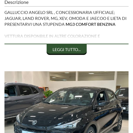
Descrizione
GALLUCCIO ANGELO SRL , CONCESSIONARIA UFFICIALE;
JAGUAR, LAND ROVER, MG, XEV, OMODA E JAECOO E LIETA DI
PRESENTARVI UNA STUPENDA
MG3 COMFORT BENZINA
VETTURA DISPONBILE IN ALTRE COLORAZIONE E
ALLESTIMENTI
LEGGI TUTTO...
!!!! IL PREZZO E' DA CONSIDERARSI PER LA SOLA
COLORAZIONE ROSSA, LE ALTRE VERNICI HANNO UN
SUPPLEMENTO DI € 800 !!!!
GARANZIA:
7 ANNI UFFICIALE MG
POSSIBILITA' DI TEST DRIVE E PERMUTA USATO
ACCESSORI PRINCIPALI:
VERNICE METALLIZZATA
CERCHI IN LEGA DA 16"
FARI FULL LED