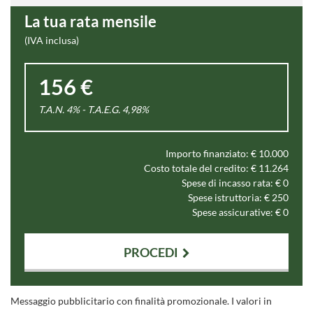
La tua rata mensile
(IVA inclusa)
156 €
T.A.N. 4% - T.A.E.G.
4,98
%
Importo finanziato: €
10.000
Costo totale del credito: €
11.264
Spese di incasso rata: €
0
Spese istruttoria: €
250
Spese assicurative: €
0
PROCEDI
Contattaci
Messaggio pubblicitario con finalità promozionale. I valori in