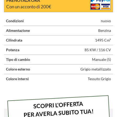
PRENOTALA ORA
Con un acconto di 200€
Condizioni
nuovo
Alimentazione
Benzina
Cilindrata
1495 Cm³
Potenza
85 KW / 116 CV
Tipo di cambio
Manuale (5)
Colore esterno
Grigio metallizzato
Colore interni
Tessuto Grigio
SCOPRI L'OFFERTA
PER AVERLA SUBITO TUA!