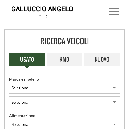
RICERCA VEICOLI
HOME
USATO
KM0
NUOVO
CONCESSIONARIA
LAND
Marca e modello
ROVER
JAGUAR
MITSUBISHI
Alimentazione
USATO