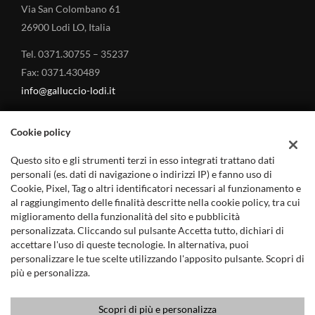
stanchezza • Sistema di visione notturna • Sospensioni
pneumatici • MP3 • Navigatore • Park Distance Control • Pompa
Via San Colombano 61
pneumatiche • Sound system • Specchietti laterali elettrici •
di calore • Portellone posteriore elettrico • Regolazione elettrica
26900 Lodi LO, Italia
Specchietto retrovisore con funzione antiabbagliamento •
sedili • Riconoscimento dei segnali stradali • Ruotino • Schermo
Start/Stop Automatico • Streaming musicale integrato • Supporto
multifunzione interamente digitale • Sedile posteriore sdoppiato •
Tel. 0371.30755 – 35237
lombare • Telecamera per parcheggio assistito • Terrain Response
Sensore di luce • Sensore di pioggia • Sensori di parcheggio anteriori
• Terrain response 2 • Tetto panorama • Tetto apribile • Touch
Fax: 0371.430489
• Sensori di parcheggio posteriori • Servosterzo • Sistema di
screen • Trazione integrale • USB • Vetri oscurati • Vivavoce •
chiamata d'emergenza • Navigatore satellitare • Sound system •
info@galluccio-lodi.it
Volante in pelle • Volante multifunzione
Specchietti laterali elettrici • Start/Stop Automatico • Streaming
musicale integrato • Supporto lombare • Telecamera per
parcheggio assistito • Terrain Response • Touch screen • Trazione
Cookie policy
integrale • USB • Vetri oscurati • Vivavoce • Volante in pelle •
Volante multifunzione
Questo sito e gli strumenti terzi in esso integrati trattano dati
MARCHI TRATTATI
personali (es. dati di navigazione o indirizzi IP) e fanno uso di
Cookie, Pixel, Tag o altri identificatori necessari al funzionamento e
al raggiungimento delle finalità descritte nella cookie policy, tra cui
Land Rover – Concessionario a Lodi
miglioramento della funzionalità del sito e pubblicità
Jaguar – Concessionario a Lodi
personalizzata. Cliccando sul pulsante Accetta tutto, dichiari di
accettare l'uso di queste tecnologie. In alternativa, puoi
Mitsubishi Auto – Concessionario a Lodi
personalizzare le tue scelte utilizzando l'apposito pulsante. Scopri di
più e personalizza.
Scopri di più e personalizza
Copyright © 2019 - GALLUCCIO ANGELO s.r.l. - P.IVA 12432110158